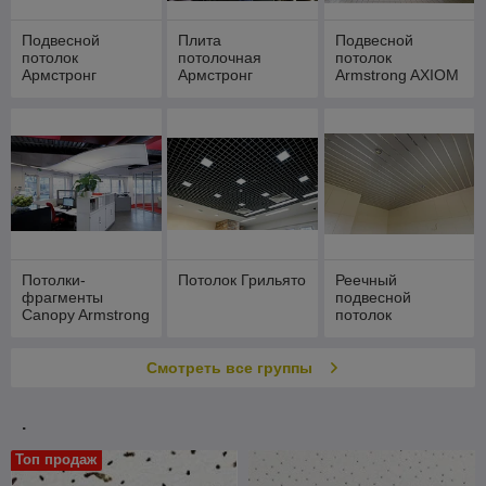
Подвесной
Плита
Подвесной
потолок
потолочная
потолок
Армстронг
Армстронг
Armstrong AXIOM
Armstrong
Armstrong
Потолки-
Потолок Грильято
Реечный
фрагменты
подвесной
Canopy Armstrong
потолок
Армстронг
Смотреть все группы
.
Топ продаж