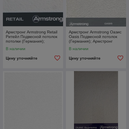
Армстронг Armstrong Retail
Армстронг Armstrong Оазис
Ритейл Подвесной потолок
Oasis Подвесной потолок
потолки (Германия);
(Германия); Армстронг
Армстронг Armstrong в
Armstrong в Беларуси
В наличии
В наличии
Беларуси
Цену уточняйте
Цену уточняйте