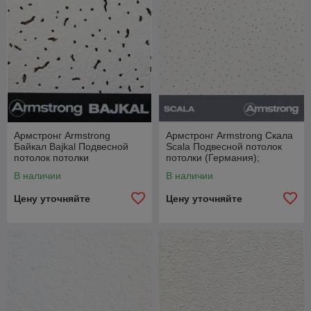
Армстронг Armstrong
Армстронг Armstrong Скала
Байкал Bajkal Подвесной
Scala Подвесной потолок
потолок потолки
потолки (Германия);
(Германия); Армстронг
Армстронг Armstrong в
В наличии
В наличии
Armstrong в Беларуси
Беларуси
Цену уточняйте
Цену уточняйте