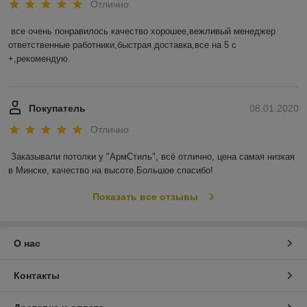
Отлично
тивных
й вид,
все очень понравилось качество хорошее,вежливый менеджер 
ответственные работники,быстрая доставка,все на 5 с 
+,рекомендую.

Покупатель
08.01.2020
Отлично
Потолок «Грильято» стандарт
Заказывали потолки у "АрмСтиль", всё отлично, цена самая низкая 
Лучший выбор для административных зданий. Потолок
в Минске, качество на высоте.Большое спасибо!
имеет стильный вид, качественно оттеняет основной
интерьер, идеален для высоких потолков и не только.
Показать все отзывы
О нас
Контакты