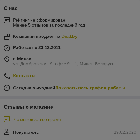
Являемся официальным дилером
О нас
производителя!
Рейтинг не сформирован
Подвесные потолки и высококачественные полы от
Менее 5 отзывов за последний год
мирового лидера — компании Armstrong. В
ассортименте более 60 наименований, коллекция
Компания продает на
Deal.by
доступна для опта и розницы. Есть доставка и услуги
Работает с 23.12.2011
монтажа, профильные консультации, оптовые скидки,
гарантии от производителя.
г. Минск
ул. Домбровская, 9, офис.9.1.1, Минск, Беларусь
Увидеть все предложения
Контакты
Показать весь график работы
Сегодня выходной
Наши лидеры
Отзывы о магазине
7 отзывов за всё время
Покупатель
29.02.2020