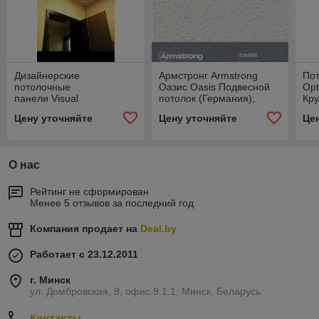
Дизайнерские
Армстронг Armstrong
По
потолочные
Оазис Oasis Подвесной
Opt
панели Visual
потолок (Германия);
Кру
Armstrong (Армстронг
Армстронг Armstrong в
Цену уточняйте
Цену уточняйте
Це
Вижуал)
Беларуси
О нас
Рейтинг не сформирован
Менее 5 отзывов за последний год
Компания продает на
Deal.by
Работает с 23.12.2011
г. Минск
ул. Домбровская, 9, офис.9.1.1, Минск, Беларусь
Контакты